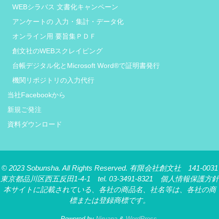
WEBシラバス 文書化キャンペーン
アンケートの 入力・集計・データ化
オンライン用 要旨集ＰＤＦ
創文社のWEBスクレイピング
台帳デジタル化とMicrosoft Word®で証明書発行
機関リポジトリの入力代行
当社Facebookから
新規ご発注
資料ダウンロード
© 2023 Sobunsha. All Rights Reserved. 有限会社創文社 141-0031
東京都品川区西五反田1-4-1 tel. 03-3491-8321 個人情報保護方針
本サイトに記載されている、各社の商品名、社名等は、各社の商
標または登録商標です。
Powered by
Nirvana
&
WordPress.