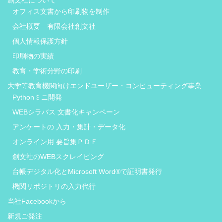
オフィス文書から印刷物を制作
会社概要―有限会社創文社
個人情報保護方針
印刷物の実績
教育・学術分野の印刷
大学等教育機関向けエンドユーザー・コンピューティング事業
Pythonミニ開発
WEBシラバス 文書化キャンペーン
アンケートの 入力・集計・データ化
オンライン用 要旨集ＰＤＦ
創文社のWEBスクレイピング
台帳デジタル化とMicrosoft Word®で証明書発行
機関リポジトリの入力代行
当社Facebookから
新規ご発注