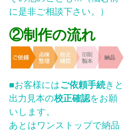
に是非ご相談下さい。）
②制作の流れ
■お客様には
ご依頼手続
きと
出力見本の
校正確認
をお願
いします。
あとはワンストップで納品